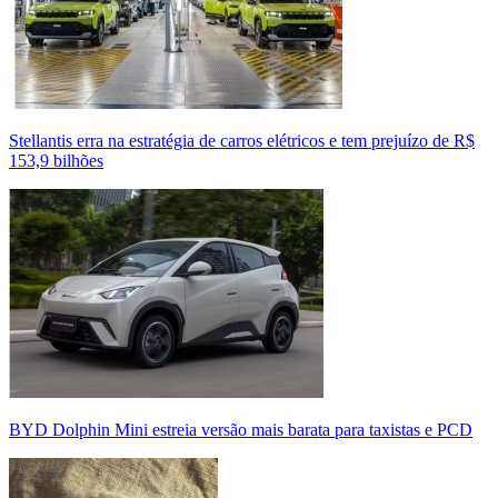
Stellantis erra na estratégia de carros elétricos e tem prejuízo de R$
153,9 bilhões
BYD Dolphin Mini estreia versão mais barata para taxistas e PCD