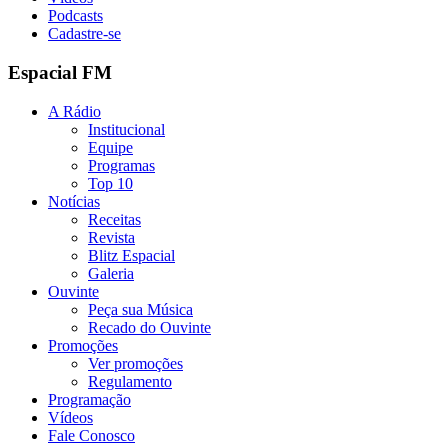
Podcasts
Cadastre-se
Espacial FM
A Rádio
Institucional
Equipe
Programas
Top 10
Notícias
Receitas
Revista
Blitz Espacial
Galeria
Ouvinte
Peça sua Música
Recado do Ouvinte
Promoções
Ver promoções
Regulamento
Programação
Vídeos
Fale Conosco