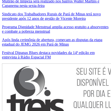
Mutirão de limpeza será realizado nos bairros Walter Martins e
Capanema nesta sexta-feira
Sindicato dos Trabalhadores Rurais de Pará de Minas terá novo
presidente após 12 anos de gestão de Vicente Moreira
Programa Dignidade Menstrual amplia acesso gratuito a absorventes
e combate a pobreza menstrual
Após linda cerimônia de abertura, começam as disputas da etapa
estadual do JEMG 2026 em Pará de Minas
Festival Dipanas Blues destaca novidades da 14ª edição em
entrevista à Rádio Espacial FM