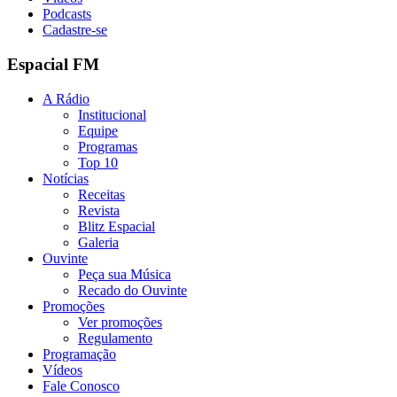
Podcasts
Cadastre-se
Espacial FM
A Rádio
Institucional
Equipe
Programas
Top 10
Notícias
Receitas
Revista
Blitz Espacial
Galeria
Ouvinte
Peça sua Música
Recado do Ouvinte
Promoções
Ver promoções
Regulamento
Programação
Vídeos
Fale Conosco