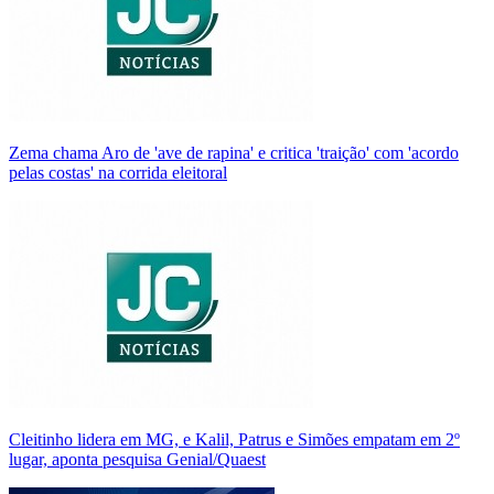
Zema chama Aro de 'ave de rapina' e critica 'traição' com 'acordo
pelas costas' na corrida eleitoral
Cleitinho lidera em MG, e Kalil, Patrus e Simões empatam em 2º
lugar, aponta pesquisa Genial/Quaest