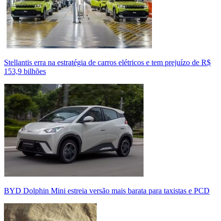
Stellantis erra na estratégia de carros elétricos e tem prejuízo de R$
153,9 bilhões
BYD Dolphin Mini estreia versão mais barata para taxistas e PCD