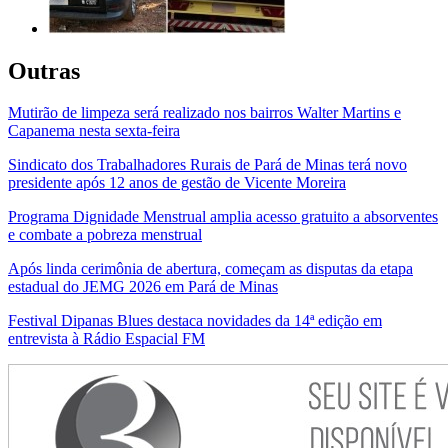
Outras
Mutirão de limpeza será realizado nos bairros Walter Martins e
Capanema nesta sexta-feira
Sindicato dos Trabalhadores Rurais de Pará de Minas terá novo
presidente após 12 anos de gestão de Vicente Moreira
Programa Dignidade Menstrual amplia acesso gratuito a absorventes
e combate a pobreza menstrual
Após linda cerimônia de abertura, começam as disputas da etapa
estadual do JEMG 2026 em Pará de Minas
Festival Dipanas Blues destaca novidades da 14ª edição em
entrevista à Rádio Espacial FM