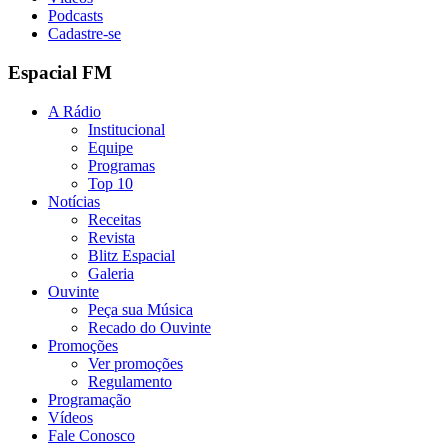
Podcasts
Cadastre-se
Espacial FM
A Rádio
Institucional
Equipe
Programas
Top 10
Notícias
Receitas
Revista
Blitz Espacial
Galeria
Ouvinte
Peça sua Música
Recado do Ouvinte
Promoções
Ver promoções
Regulamento
Programação
Vídeos
Fale Conosco