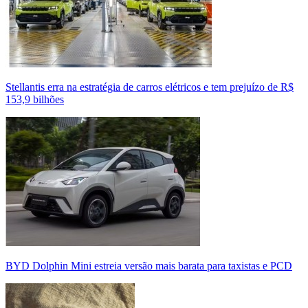
Stellantis erra na estratégia de carros elétricos e tem prejuízo de R$
153,9 bilhões
BYD Dolphin Mini estreia versão mais barata para taxistas e PCD