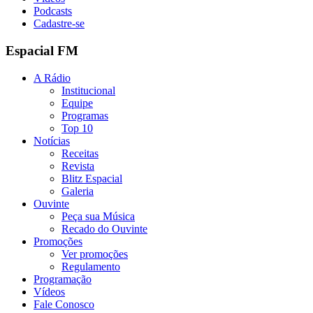
Podcasts
Cadastre-se
Espacial FM
A Rádio
Institucional
Equipe
Programas
Top 10
Notícias
Receitas
Revista
Blitz Espacial
Galeria
Ouvinte
Peça sua Música
Recado do Ouvinte
Promoções
Ver promoções
Regulamento
Programação
Vídeos
Fale Conosco