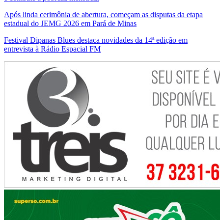
Após linda cerimônia de abertura, começam as disputas da etapa
estadual do JEMG 2026 em Pará de Minas
Festival Dipanas Blues destaca novidades da 14ª edição em
entrevista à Rádio Espacial FM