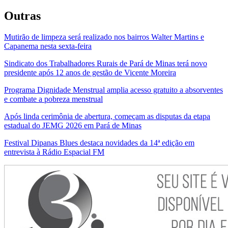
Outras
Mutirão de limpeza será realizado nos bairros Walter Martins e
Capanema nesta sexta-feira
Sindicato dos Trabalhadores Rurais de Pará de Minas terá novo
presidente após 12 anos de gestão de Vicente Moreira
Programa Dignidade Menstrual amplia acesso gratuito a absorventes
e combate a pobreza menstrual
Após linda cerimônia de abertura, começam as disputas da etapa
estadual do JEMG 2026 em Pará de Minas
Festival Dipanas Blues destaca novidades da 14ª edição em
entrevista à Rádio Espacial FM