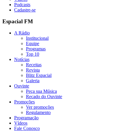
Podcasts
Cadastre-se
Espacial FM
A Rádio
Institucional
Equipe
Programas
Top 10
Notícias
Receitas
Revista
Blitz Espacial
Galeria
Ouvinte
Peça sua Música
Recado do Ouvinte
Promoções
Ver promoções
Regulamento
Programação
Vídeos
Fale Conosco