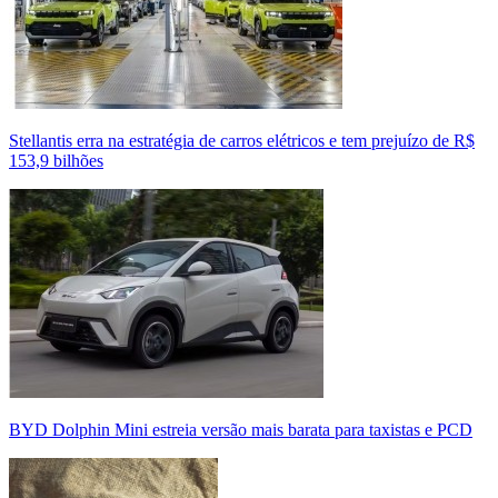
Stellantis erra na estratégia de carros elétricos e tem prejuízo de R$
153,9 bilhões
BYD Dolphin Mini estreia versão mais barata para taxistas e PCD