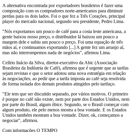
A alternativa encontrada por exportadores brasileiros é fazer uma
composição com os compradores norte-americanos para diminuir
perdas para os dois lados. Foi o que fez a Três Corações, principal
player do mercado nacional, segundo seu presidente, Pedro Lima.
"Nós exportamos um pouco de café para a costa leste americana, a
gente baixou nosso preço, o distribuidor lá baixou um pouco a
margem dele e subiu um pouco o preço. Foi uma equação de três
mãos aí, e continuamos exportando [...] A gente fez um arranjo aí,
mas não interrompemos nada de negócios", afirmou Lima.
Celírio Inácio da Silva, diretor-executivo da Abic (Associação
Brasileira da Indústria de Café), afirmou que é urgente que as tarifas
sejam revistas e que o setor adotou uma nova estratégia em relação
às negociações, ao pedir que a tarifa imposta ao café seja resolvida
de forma isolada dos demais produtos atingidos pelo tarifaço.
"Ele tem que ser discutido separado, por vários motivos. O primeiro
é porque no café não existe, nem por parte dos Estados Unidos, nem
por parte do Brasil, algum óbice. Segundo, se o Brasil começar com
algum produto, ele pelo menos mostra a boa vontade. E os Estados
Unidos também mostram a boa vontade. Dizer, ok, começamos a
negociar", afirmou.
Com informações O TEMPO