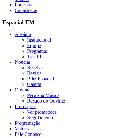
Podcasts
Cadastre-se
Espacial FM
A Rádio
Institucional
Equipe
Programas
Top 10
Notícias
Receitas
Revista
Blitz Espacial
Galeria
Ouvinte
Peça sua Música
Recado do Ouvinte
Promoções
Ver promoções
Regulamento
Programação
Vídeos
Fale Conosco