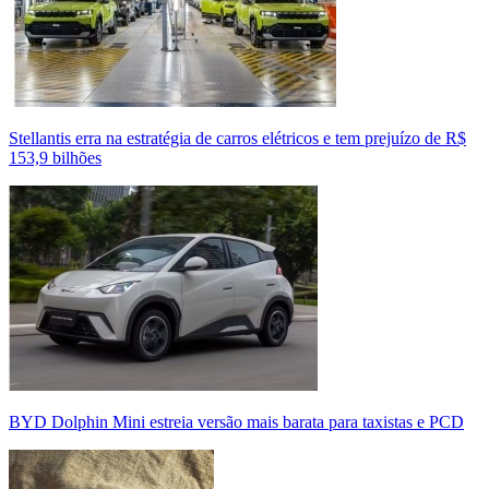
Stellantis erra na estratégia de carros elétricos e tem prejuízo de R$
153,9 bilhões
BYD Dolphin Mini estreia versão mais barata para taxistas e PCD