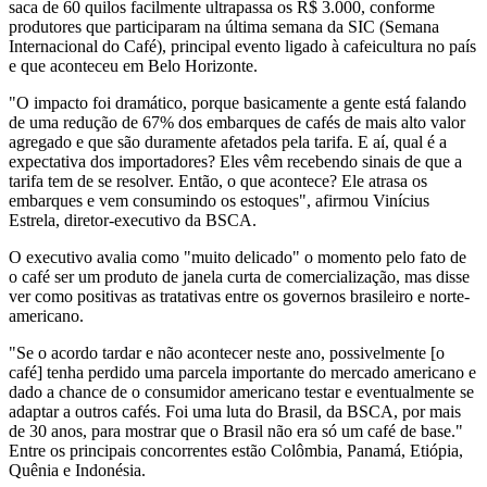
saca de 60 quilos facilmente ultrapassa os R$ 3.000, conforme
produtores que participaram na última semana da SIC (Semana
Internacional do Café), principal evento ligado à cafeicultura no país
e que aconteceu em Belo Horizonte.
"O impacto foi dramático, porque basicamente a gente está falando
de uma redução de 67% dos embarques de cafés de mais alto valor
agregado e que são duramente afetados pela tarifa. E aí, qual é a
expectativa dos importadores? Eles vêm recebendo sinais de que a
tarifa tem de se resolver. Então, o que acontece? Ele atrasa os
embarques e vem consumindo os estoques", afirmou Vinícius
Estrela, diretor-executivo da BSCA.
O executivo avalia como "muito delicado" o momento pelo fato de
o café ser um produto de janela curta de comercialização, mas disse
ver como positivas as tratativas entre os governos brasileiro e norte-
americano.
"Se o acordo tardar e não acontecer neste ano, possivelmente [o
café] tenha perdido uma parcela importante do mercado americano e
dado a chance de o consumidor americano testar e eventualmente se
adaptar a outros cafés. Foi uma luta do Brasil, da BSCA, por mais
de 30 anos, para mostrar que o Brasil não era só um café de base."
Entre os principais concorrentes estão Colômbia, Panamá, Etiópia,
Quênia e Indonésia.