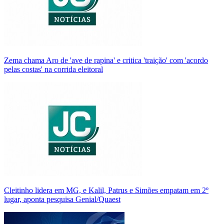
Zema chama Aro de 'ave de rapina' e critica 'traição' com 'acordo
pelas costas' na corrida eleitoral
Cleitinho lidera em MG, e Kalil, Patrus e Simões empatam em 2º
lugar, aponta pesquisa Genial/Quaest