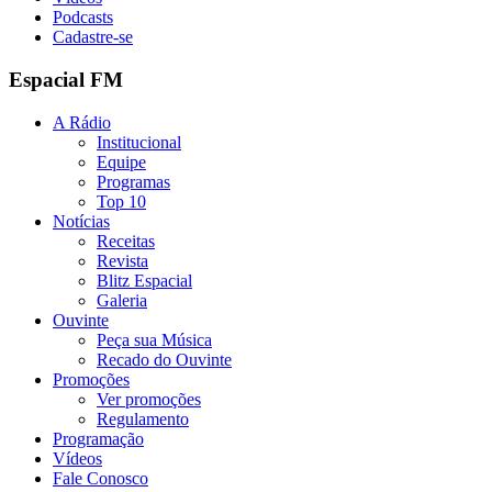
Podcasts
Cadastre-se
Espacial FM
A Rádio
Institucional
Equipe
Programas
Top 10
Notícias
Receitas
Revista
Blitz Espacial
Galeria
Ouvinte
Peça sua Música
Recado do Ouvinte
Promoções
Ver promoções
Regulamento
Programação
Vídeos
Fale Conosco