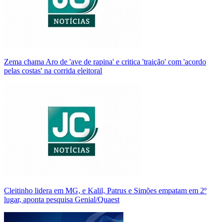
Zema chama Aro de 'ave de rapina' e critica 'traição' com 'acordo
pelas costas' na corrida eleitoral
Cleitinho lidera em MG, e Kalil, Patrus e Simões empatam em 2º
lugar, aponta pesquisa Genial/Quaest