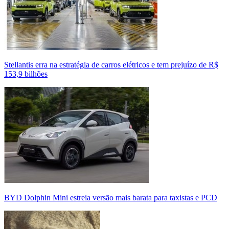
Stellantis erra na estratégia de carros elétricos e tem prejuízo de R$
153,9 bilhões
BYD Dolphin Mini estreia versão mais barata para taxistas e PCD