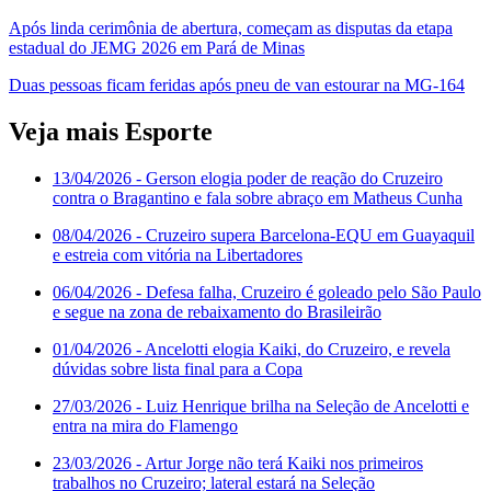
Após linda cerimônia de abertura, começam as disputas da etapa
estadual do JEMG 2026 em Pará de Minas
Duas pessoas ficam feridas após pneu de van estourar na MG-164
Veja mais Esporte
13/04/2026
- Gerson elogia poder de reação do Cruzeiro
contra o Bragantino e fala sobre abraço em Matheus Cunha
08/04/2026
- Cruzeiro supera Barcelona-EQU em Guayaquil
e estreia com vitória na Libertadores
06/04/2026
- Defesa falha, Cruzeiro é goleado pelo São Paulo
e segue na zona de rebaixamento do Brasileirão
01/04/2026
- Ancelotti elogia Kaiki, do Cruzeiro, e revela
dúvidas sobre lista final para a Copa
27/03/2026
- Luiz Henrique brilha na Seleção de Ancelotti e
entra na mira do Flamengo
23/03/2026
- Artur Jorge não terá Kaiki nos primeiros
trabalhos no Cruzeiro; lateral estará na Seleção