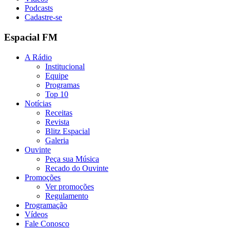
Podcasts
Cadastre-se
Espacial FM
A Rádio
Institucional
Equipe
Programas
Top 10
Notícias
Receitas
Revista
Blitz Espacial
Galeria
Ouvinte
Peça sua Música
Recado do Ouvinte
Promoções
Ver promoções
Regulamento
Programação
Vídeos
Fale Conosco