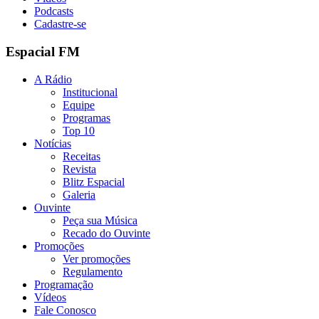
Podcasts
Cadastre-se
Espacial FM
A Rádio
Institucional
Equipe
Programas
Top 10
Notícias
Receitas
Revista
Blitz Espacial
Galeria
Ouvinte
Peça sua Música
Recado do Ouvinte
Promoções
Ver promoções
Regulamento
Programação
Vídeos
Fale Conosco