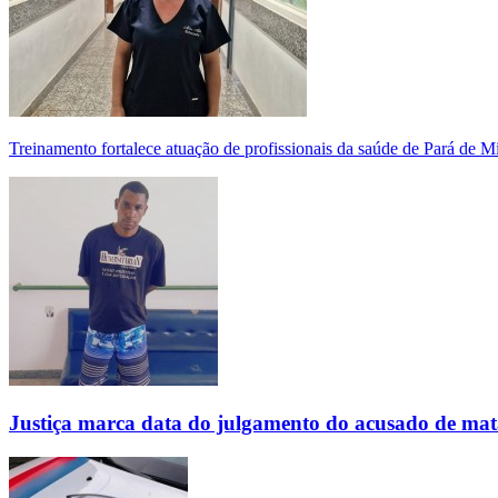
Treinamento fortalece atuação de profissionais da saúde de Pará de 
Justiça marca data do julgamento do acusado de mat