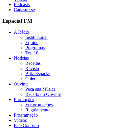
Podcasts
Cadastre-se
Espacial FM
A Rádio
Institucional
Equipe
Programas
Top 10
Notícias
Receitas
Revista
Blitz Espacial
Galeria
Ouvinte
Peça sua Música
Recado do Ouvinte
Promoções
Ver promoções
Regulamento
Programação
Vídeos
Fale Conosco