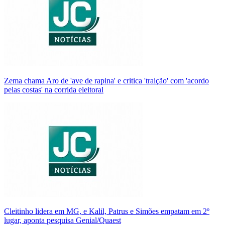
Zema chama Aro de 'ave de rapina' e critica 'traição' com 'acordo
pelas costas' na corrida eleitoral
Cleitinho lidera em MG, e Kalil, Patrus e Simões empatam em 2º
lugar, aponta pesquisa Genial/Quaest