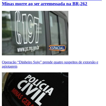
Minas morre ao ser arremessada na BR-262
Operação “Dinheiro Sujo” prende quatro suspeitos de extorsão e
agiotagem