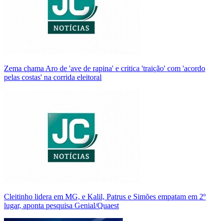
Zema chama Aro de 'ave de rapina' e critica 'traição' com 'acordo
pelas costas' na corrida eleitoral
Cleitinho lidera em MG, e Kalil, Patrus e Simões empatam em 2º
lugar, aponta pesquisa Genial/Quaest