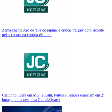
Zema chama Aro de 'ave de rapina' e critica 'traição' com 'acordo
pelas costas' na corrida eleitoral
Cleitinho lidera em MG, e Kalil, Patrus e Simões empatam em 2º
lugar, aponta pesquisa Genial/Quaest