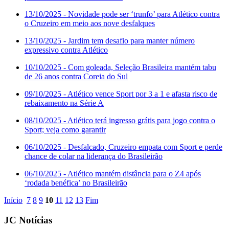
13/10/2025
- Novidade pode ser ‘trunfo’ para Atlético contra
o Cruzeiro em meio aos nove desfalques
13/10/2025
- Jardim tem desafio para manter número
expressivo contra Atlético
10/10/2025
- Com goleada, Seleção Brasileira mantém tabu
de 26 anos contra Coreia do Sul
09/10/2025
- Atlético vence Sport por 3 a 1 e afasta risco de
rebaixamento na Série A
08/10/2025
- Atlético terá ingresso grátis para jogo contra o
Sport; veja como garantir
06/10/2025
- Desfalcado, Cruzeiro empata com Sport e perde
chance de colar na liderança do Brasileirão
06/10/2025
- Atlético mantém distância para o Z4 após
‘rodada benéfica’ no Brasileirão
Início
7
8
9
10
11
12
13
Fim
JC Notícias