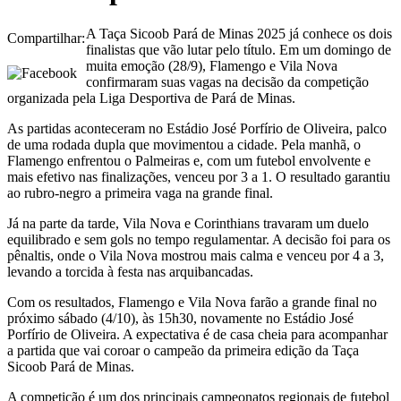
A Taça Sicoob Pará de Minas 2025 já conhece os dois
Compartilhar:
finalistas que vão lutar pelo título. Em um domingo de
muita emoção (28/9), Flamengo e Vila Nova
confirmaram suas vagas na decisão da competição
organizada pela Liga Desportiva de Pará de Minas.
As partidas aconteceram no Estádio José Porfírio de Oliveira, palco
de uma rodada dupla que movimentou a cidade. Pela manhã, o
Flamengo enfrentou o Palmeiras e, com um futebol envolvente e
mais efetivo nas finalizações, venceu por 3 a 1. O resultado garantiu
ao rubro-negro a primeira vaga na grande final.
Já na parte da tarde, Vila Nova e Corinthians travaram um duelo
equilibrado e sem gols no tempo regulamentar. A decisão foi para os
pênaltis, onde o Vila Nova mostrou mais calma e venceu por 4 a 3,
levando a torcida à festa nas arquibancadas.
Com os resultados, Flamengo e Vila Nova farão a grande final no
próximo sábado (4/10), às 15h30, novamente no Estádio José
Porfírio de Oliveira. A expectativa é de casa cheia para acompanhar
a partida que vai coroar o campeão da primeira edição da Taça
Sicoob Pará de Minas.
A competição é um dos principais campeonatos regionais de futebol