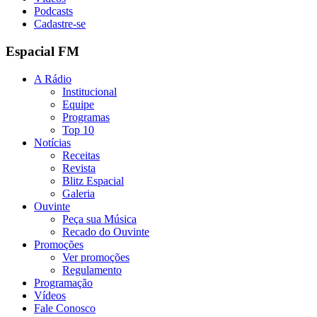
Podcasts
Cadastre-se
Espacial FM
A Rádio
Institucional
Equipe
Programas
Top 10
Notícias
Receitas
Revista
Blitz Espacial
Galeria
Ouvinte
Peça sua Música
Recado do Ouvinte
Promoções
Ver promoções
Regulamento
Programação
Vídeos
Fale Conosco