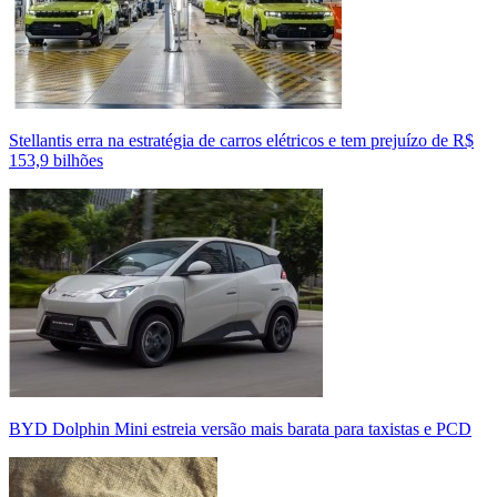
Stellantis erra na estratégia de carros elétricos e tem prejuízo de R$
153,9 bilhões
BYD Dolphin Mini estreia versão mais barata para taxistas e PCD