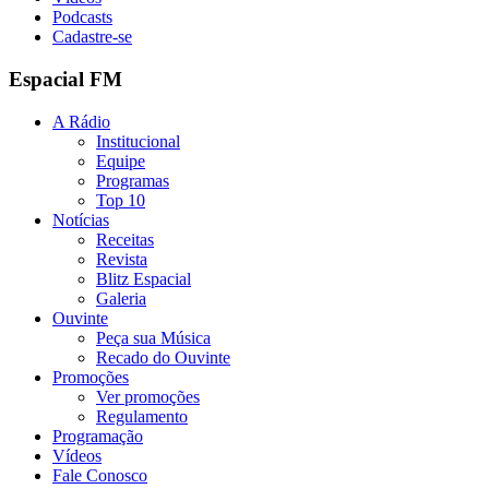
Podcasts
Cadastre-se
Espacial FM
A Rádio
Institucional
Equipe
Programas
Top 10
Notícias
Receitas
Revista
Blitz Espacial
Galeria
Ouvinte
Peça sua Música
Recado do Ouvinte
Promoções
Ver promoções
Regulamento
Programação
Vídeos
Fale Conosco