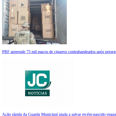
PRF apreende 75 mil maços de cigarros contrabandeados após perse
Ação rápida da Guarda Municipal ajuda a salvar recém-nascido enga