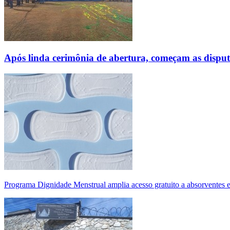
Após linda cerimônia de abertura, começam as disp
Programa Dignidade Menstrual amplia acesso gratuito a absorventes 