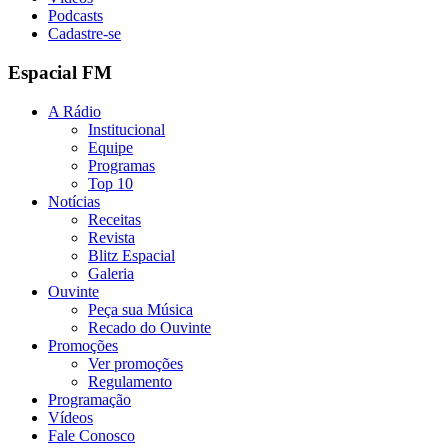
Podcasts
Cadastre-se
Espacial FM
A Rádio
Institucional
Equipe
Programas
Top 10
Notícias
Receitas
Revista
Blitz Espacial
Galeria
Ouvinte
Peça sua Música
Recado do Ouvinte
Promoções
Ver promoções
Regulamento
Programação
Vídeos
Fale Conosco