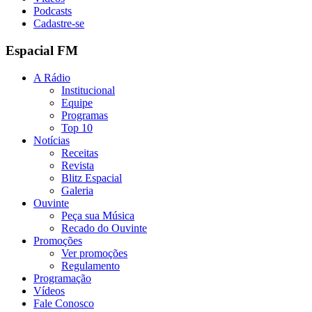
Podcasts
Cadastre-se
Espacial FM
A Rádio
Institucional
Equipe
Programas
Top 10
Notícias
Receitas
Revista
Blitz Espacial
Galeria
Ouvinte
Peça sua Música
Recado do Ouvinte
Promoções
Ver promoções
Regulamento
Programação
Vídeos
Fale Conosco