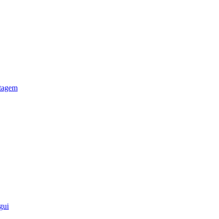
otagem
gui