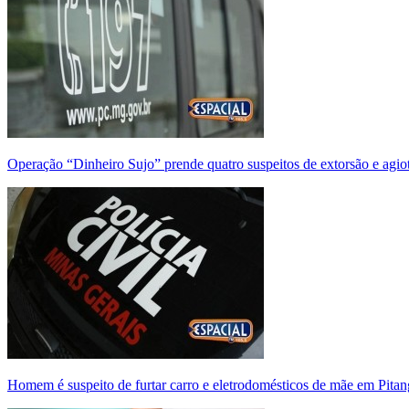
Operação “Dinheiro Sujo” prende quatro suspeitos de extorsão e agi
Homem é suspeito de furtar carro e eletrodomésticos de mãe em Pitan