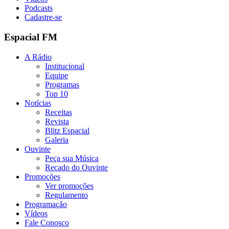
Podcasts
Cadastre-se
Espacial FM
A Rádio
Institucional
Equipe
Programas
Top 10
Notícias
Receitas
Revista
Blitz Espacial
Galeria
Ouvinte
Peça sua Música
Recado do Ouvinte
Promoções
Ver promoções
Regulamento
Programação
Vídeos
Fale Conosco