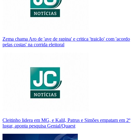
Zema chama Aro de 'ave de rapina' e critica 'traição' com 'acordo
pelas costas' na corrida eleitoral
Cleitinho lidera em MG, e Kalil, Patrus e Simões empatam em 2º
lugar, aponta pesquisa Genial/Quaest