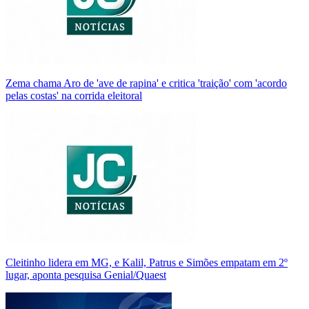
Zema chama Aro de 'ave de rapina' e critica 'traição' com 'acordo
pelas costas' na corrida eleitoral
Cleitinho lidera em MG, e Kalil, Patrus e Simões empatam em 2º
lugar, aponta pesquisa Genial/Quaest