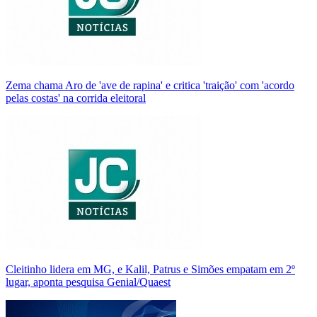
Zema chama Aro de 'ave de rapina' e critica 'traição' com 'acordo
pelas costas' na corrida eleitoral
Cleitinho lidera em MG, e Kalil, Patrus e Simões empatam em 2º
lugar, aponta pesquisa Genial/Quaest