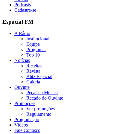
Podcasts
Cadastre-se
Espacial FM
A Rádio
Institucional
Equipe
Programas
Top 10
Notícias
Receitas
Revista
Blitz Espacial
Galeria
Ouvinte
Peça sua Música
Recado do Ouvinte
Promoções
Ver promoções
Regulamento
Programação
Vídeos
Fale Conosco