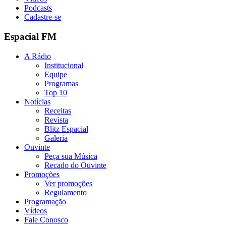
Podcasts
Cadastre-se
Espacial FM
A Rádio
Institucional
Equipe
Programas
Top 10
Notícias
Receitas
Revista
Blitz Espacial
Galeria
Ouvinte
Peça sua Música
Recado do Ouvinte
Promoções
Ver promoções
Regulamento
Programação
Vídeos
Fale Conosco