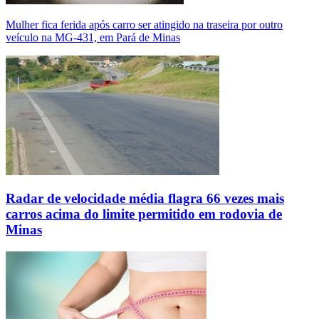
Mulher fica ferida após carro ser atingido na traseira por outro
veículo na MG-431, em Pará de Minas
Radar de velocidade média flagra 66 vezes mais
carros acima do limite permitido em rodovia de
Minas