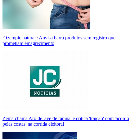
'Ozempic natural': Anvisa barra produtos sem registro que
prometiam emagrecimento
Zema chama Aro de 'ave de rapina' e critica 'traição' com 'acordo
pelas costas' na corrida eleitoral