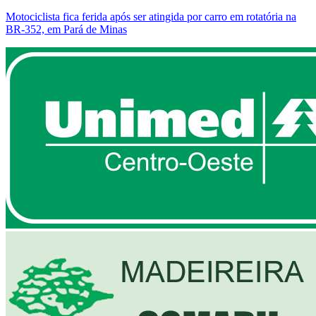
Motociclista fica ferida após ser atingida por carro em rotatória na
BR-352, em Pará de Minas