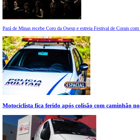
Pará de Minas recebe Coro da Osesp e estreia Festival de Corais com
Motociclista fica ferido após colisão com caminhão n