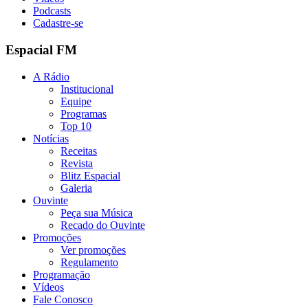
Podcasts
Cadastre-se
Espacial FM
A Rádio
Institucional
Equipe
Programas
Top 10
Notícias
Receitas
Revista
Blitz Espacial
Galeria
Ouvinte
Peça sua Música
Recado do Ouvinte
Promoções
Ver promoções
Regulamento
Programação
Vídeos
Fale Conosco