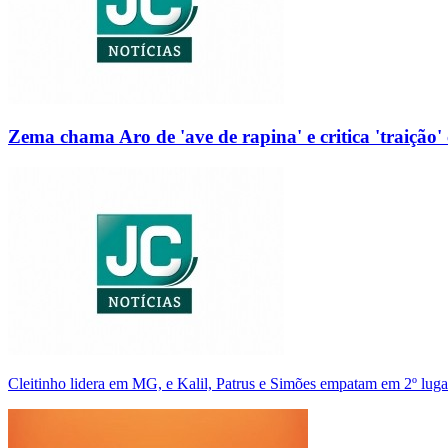
Zema chama Aro de 'ave de rapina' e critica 'traição' 
Cleitinho lidera em MG, e Kalil, Patrus e Simões empatam em 2º luga