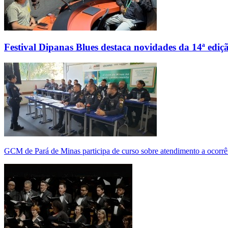
Festival Dipanas Blues destaca novidades da 14ª ediç
GCM de Pará de Minas participa de curso sobre atendimento a ocorrê