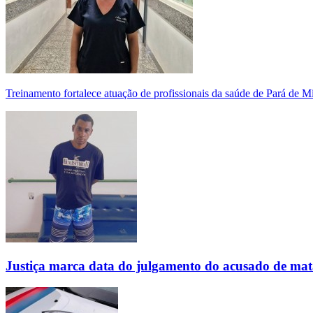
Treinamento fortalece atuação de profissionais da saúde de Pará de 
Justiça marca data do julgamento do acusado de mat