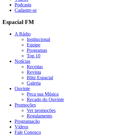
Podcasts
Cadastre-se
Espacial FM
A Rádio
Institucional
Equipe
Programas
Top 10
Notícias
Receitas
Revista
Blitz Espacial
Galeria
Ouvinte
Peça sua Música
Recado do Ouvinte
Promoções
Ver promoções
Regulamento
Programação
Vídeos
Fale Conosco