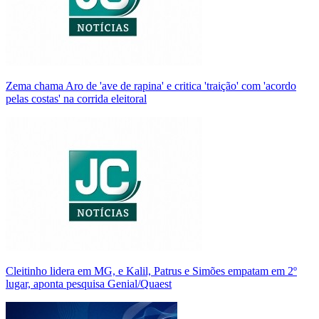
Zema chama Aro de 'ave de rapina' e critica 'traição' com 'acordo
pelas costas' na corrida eleitoral
Cleitinho lidera em MG, e Kalil, Patrus e Simões empatam em 2º
lugar, aponta pesquisa Genial/Quaest