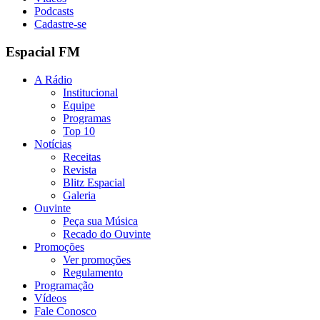
Podcasts
Cadastre-se
Espacial FM
A Rádio
Institucional
Equipe
Programas
Top 10
Notícias
Receitas
Revista
Blitz Espacial
Galeria
Ouvinte
Peça sua Música
Recado do Ouvinte
Promoções
Ver promoções
Regulamento
Programação
Vídeos
Fale Conosco