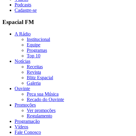
Podcasts
Cadastre-se
Espacial FM
A Rádio
Institucional
Equipe
Programas
Top 10
Notícias
Receitas
Revista
Blitz Espacial
Galeria
Ouvinte
Peça sua Música
Recado do Ouvinte
Promoções
Ver promoções
Regulamento
Programação
Vídeos
Fale Conosco