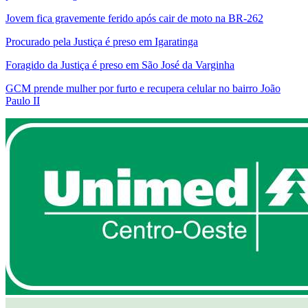
Jovem fica gravemente ferido após cair de moto na BR-262
Procurado pela Justiça é preso em Igaratinga
Foragido da Justiça é preso em São José da Varginha
GCM prende mulher por furto e recupera celular no bairro João
Paulo II