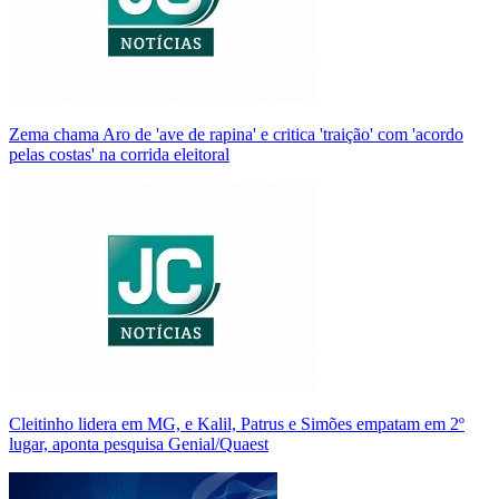
Zema chama Aro de 'ave de rapina' e critica 'traição' com 'acordo
pelas costas' na corrida eleitoral
Cleitinho lidera em MG, e Kalil, Patrus e Simões empatam em 2º
lugar, aponta pesquisa Genial/Quaest