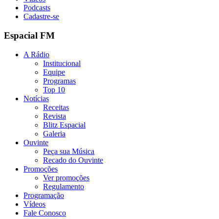
Podcasts
Cadastre-se
Espacial FM
A Rádio
Institucional
Equipe
Programas
Top 10
Notícias
Receitas
Revista
Blitz Espacial
Galeria
Ouvinte
Peça sua Música
Recado do Ouvinte
Promoções
Ver promoções
Regulamento
Programação
Vídeos
Fale Conosco