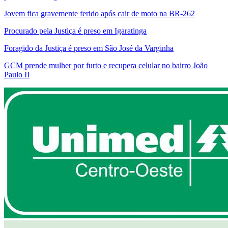
Jovem fica gravemente ferido após cair de moto na BR-262
Procurado pela Justiça é preso em Igaratinga
Foragido da Justiça é preso em São José da Varginha
GCM prende mulher por furto e recupera celular no bairro João
Paulo II