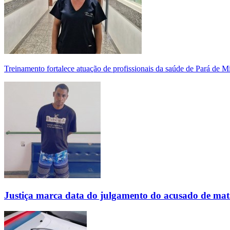
Treinamento fortalece atuação de profissionais da saúde de Pará de 
Justiça marca data do julgamento do acusado de mat