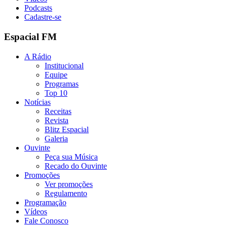
Podcasts
Cadastre-se
Espacial FM
A Rádio
Institucional
Equipe
Programas
Top 10
Notícias
Receitas
Revista
Blitz Espacial
Galeria
Ouvinte
Peça sua Música
Recado do Ouvinte
Promoções
Ver promoções
Regulamento
Programação
Vídeos
Fale Conosco