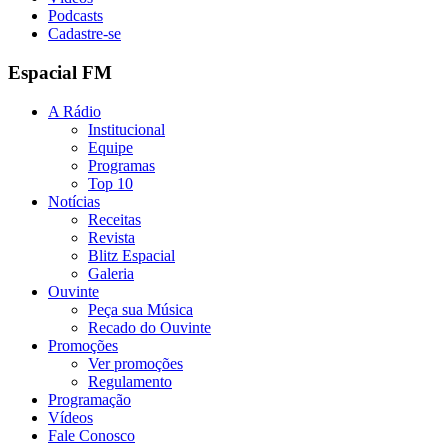
Podcasts
Cadastre-se
Espacial FM
A Rádio
Institucional
Equipe
Programas
Top 10
Notícias
Receitas
Revista
Blitz Espacial
Galeria
Ouvinte
Peça sua Música
Recado do Ouvinte
Promoções
Ver promoções
Regulamento
Programação
Vídeos
Fale Conosco