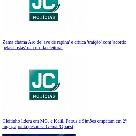
Zema chama Aro de 'ave de rapina' e critica 'traição' com 'acordo
pelas costas' na corrida eleitoral
Cleitinho lidera em MG, e Kalil, Patrus e Simões empatam em 2º
lugar, aponta pesquisa Genial/Quaest