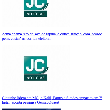
Zema chama Aro de 'ave de rapina' e critica 'traição' com 'acordo
pelas costas' na corrida eleitoral
Cleitinho lidera em MG, e Kalil, Patrus e Simões empatam em 2º
lugar, aponta pesquisa Genial/Quaest