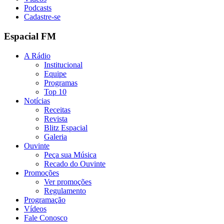
Podcasts
Cadastre-se
Espacial FM
A Rádio
Institucional
Equipe
Programas
Top 10
Notícias
Receitas
Revista
Blitz Espacial
Galeria
Ouvinte
Peça sua Música
Recado do Ouvinte
Promoções
Ver promoções
Regulamento
Programação
Vídeos
Fale Conosco