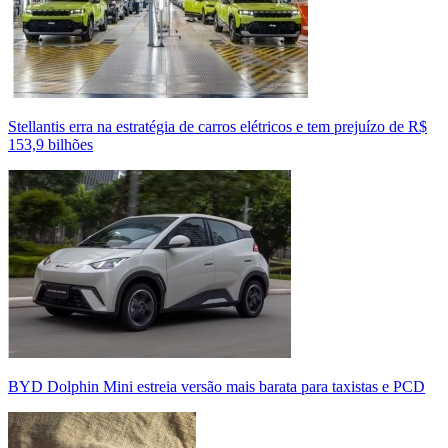
Stellantis erra na estratégia de carros elétricos e tem prejuízo de R$
153,9 bilhões
BYD Dolphin Mini estreia versão mais barata para taxistas e PCD