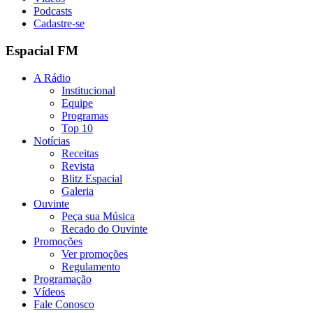
Podcasts
Cadastre-se
Espacial FM
A Rádio
Institucional
Equipe
Programas
Top 10
Notícias
Receitas
Revista
Blitz Espacial
Galeria
Ouvinte
Peça sua Música
Recado do Ouvinte
Promoções
Ver promoções
Regulamento
Programação
Vídeos
Fale Conosco