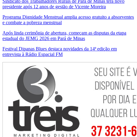
Sindicato dos Trabalhadores Rurais de Pará de Minas terá novo
presidente após 12 anos de gestão de Vicente Moreira
Programa Dignidade Menstrual amplia acesso gratuito a absorventes
e combate a pobreza menstrual
Após linda cerimônia de abertura, começam as disputas da etapa
estadual do JEMG 2026 em Pará de Minas
Festival Dipanas Blues destaca novidades da 14ª edição em
entrevista à Rádio Espacial FM