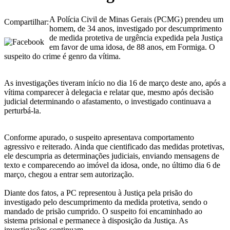
A Polícia Civil de Minas Gerais (PCMG) prendeu um
Compartilhar:
homem, de 34 anos, investigado por descumprimento
de medida protetiva de urgência expedida pela Justiça
em favor de uma idosa, de 88 anos, em Formiga. O
suspeito do crime é genro da vítima.
As investigações tiveram início no dia 16 de março deste ano, após a
vítima comparecer à delegacia e relatar que, mesmo após decisão
judicial determinando o afastamento, o investigado continuava a
perturbá-la.
Conforme apurado, o suspeito apresentava comportamento
agressivo e reiterado. Ainda que cientificado das medidas protetivas,
ele descumpria as determinações judiciais, enviando mensagens de
texto e comparecendo ao imóvel da idosa, onde, no último dia 6 de
março, chegou a entrar sem autorização.
Diante dos fatos, a PC representou à Justiça pela prisão do
investigado pelo descumprimento da medida protetiva, sendo o
mandado de prisão cumprido. O suspeito foi encaminhado ao
sistema prisional e permanece à disposição da Justiça. As
investigações continuam.