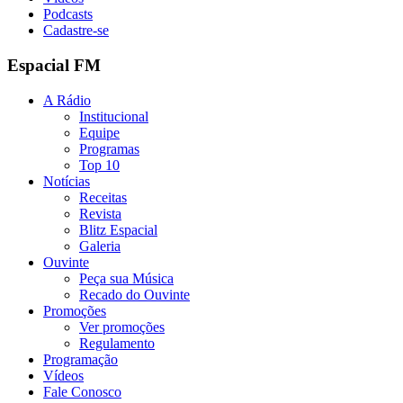
Podcasts
Cadastre-se
Espacial FM
A Rádio
Institucional
Equipe
Programas
Top 10
Notícias
Receitas
Revista
Blitz Espacial
Galeria
Ouvinte
Peça sua Música
Recado do Ouvinte
Promoções
Ver promoções
Regulamento
Programação
Vídeos
Fale Conosco