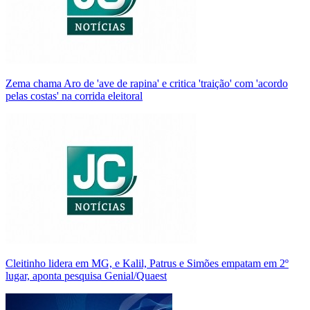
Zema chama Aro de 'ave de rapina' e critica 'traição' com 'acordo
pelas costas' na corrida eleitoral
Cleitinho lidera em MG, e Kalil, Patrus e Simões empatam em 2º
lugar, aponta pesquisa Genial/Quaest