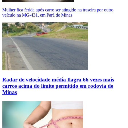
Mulher fica ferida após carro ser atingido na traseira por outro
veículo na MG-431, em Pará de Minas
Radar de velocidade média flagra 66 vezes mais
carros acima do limite permitido em rodovia de
Minas