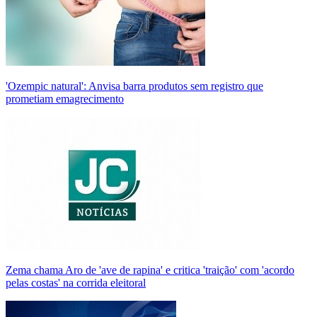
'Ozempic natural': Anvisa barra produtos sem registro que
prometiam emagrecimento
Zema chama Aro de 'ave de rapina' e critica 'traição' com 'acordo
pelas costas' na corrida eleitoral