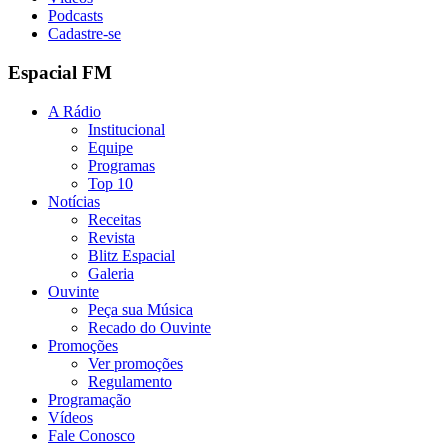
Podcasts
Cadastre-se
Espacial FM
A Rádio
Institucional
Equipe
Programas
Top 10
Notícias
Receitas
Revista
Blitz Espacial
Galeria
Ouvinte
Peça sua Música
Recado do Ouvinte
Promoções
Ver promoções
Regulamento
Programação
Vídeos
Fale Conosco