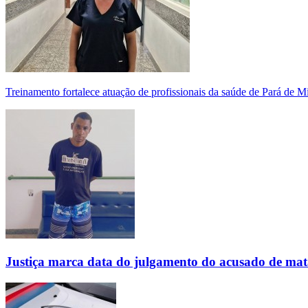
Treinamento fortalece atuação de profissionais da saúde de Pará de 
Justiça marca data do julgamento do acusado de mat