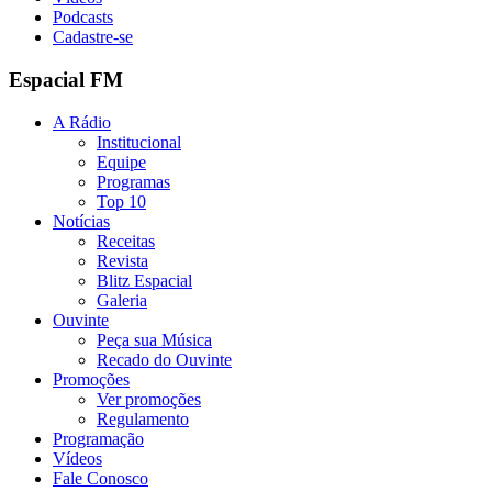
Podcasts
Cadastre-se
Espacial FM
A Rádio
Institucional
Equipe
Programas
Top 10
Notícias
Receitas
Revista
Blitz Espacial
Galeria
Ouvinte
Peça sua Música
Recado do Ouvinte
Promoções
Ver promoções
Regulamento
Programação
Vídeos
Fale Conosco