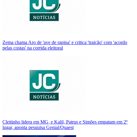
Zema chama Aro de 'ave de rapina' e critica 'traição' com 'acordo
pelas costas' na corrida eleitoral
Cleitinho lidera em MG, e Kalil, Patrus e Simões empatam em 2º
lugar, aponta pesquisa Genial/Quaest