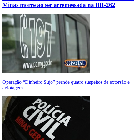
Minas morre ao ser arremessada na BR-262
Operação “Dinheiro Sujo” prende quatro suspeitos de extorsão e
agiotagem