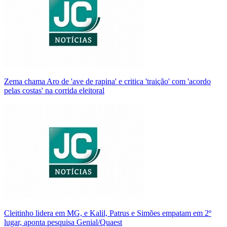
Zema chama Aro de 'ave de rapina' e critica 'traição' com 'acordo
pelas costas' na corrida eleitoral
Cleitinho lidera em MG, e Kalil, Patrus e Simões empatam em 2º
lugar, aponta pesquisa Genial/Quaest