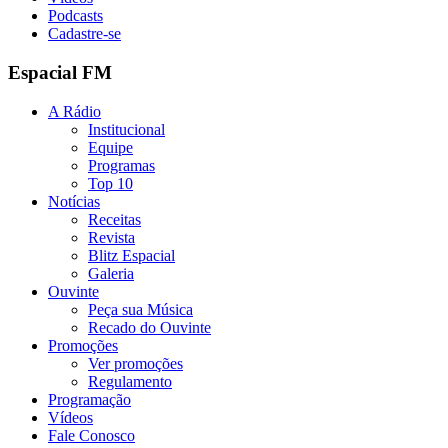
Podcasts
Cadastre-se
Espacial FM
A Rádio
Institucional
Equipe
Programas
Top 10
Notícias
Receitas
Revista
Blitz Espacial
Galeria
Ouvinte
Peça sua Música
Recado do Ouvinte
Promoções
Ver promoções
Regulamento
Programação
Vídeos
Fale Conosco