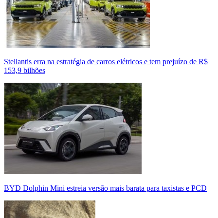
Stellantis erra na estratégia de carros elétricos e tem prejuízo de R$
153,9 bilhões
BYD Dolphin Mini estreia versão mais barata para taxistas e PCD