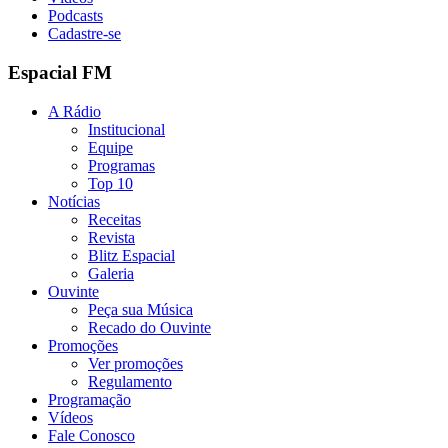
Podcasts
Cadastre-se
Espacial FM
A Rádio
Institucional
Equipe
Programas
Top 10
Notícias
Receitas
Revista
Blitz Espacial
Galeria
Ouvinte
Peça sua Música
Recado do Ouvinte
Promoções
Ver promoções
Regulamento
Programação
Vídeos
Fale Conosco