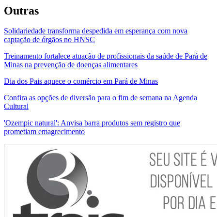
Outras
Solidariedade transforma despedida em esperança com nova
captação de órgãos no HNSC
Treinamento fortalece atuação de profissionais da saúde de Pará de
Minas na prevenção de doenças alimentares
Dia dos Pais aquece o comércio em Pará de Minas
Confira as opções de diversão para o fim de semana na Agenda
Cultural
'Ozempic natural': Anvisa barra produtos sem registro que
prometiam emagrecimento