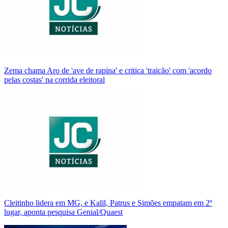
Zema chama Aro de 'ave de rapina' e critica 'traição' com 'acordo
pelas costas' na corrida eleitoral
Cleitinho lidera em MG, e Kalil, Patrus e Simões empatam em 2º
lugar, aponta pesquisa Genial/Quaest