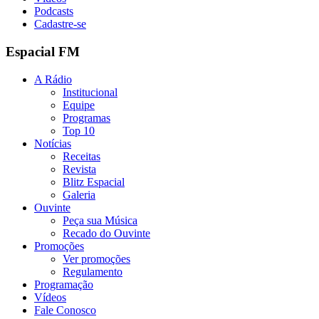
Podcasts
Cadastre-se
Espacial FM
A Rádio
Institucional
Equipe
Programas
Top 10
Notícias
Receitas
Revista
Blitz Espacial
Galeria
Ouvinte
Peça sua Música
Recado do Ouvinte
Promoções
Ver promoções
Regulamento
Programação
Vídeos
Fale Conosco