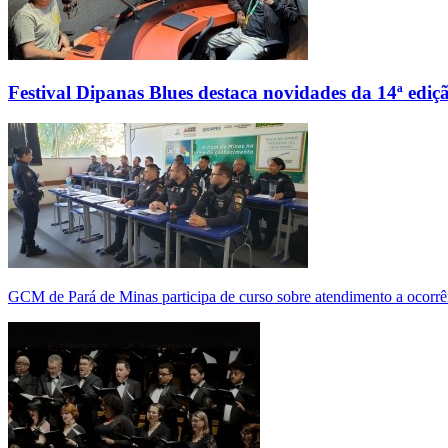
Festival Dipanas Blues destaca novidades da 14ª ediç
GCM de Pará de Minas participa de curso sobre atendimento a ocorrê