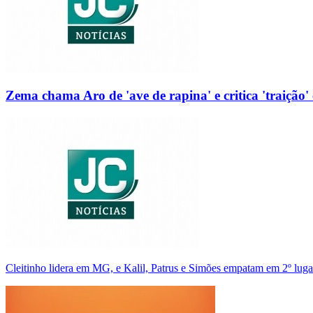
Zema chama Aro de 'ave de rapina' e critica 'traição' 
Cleitinho lidera em MG, e Kalil, Patrus e Simões empatam em 2º luga