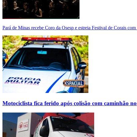
Pará de Minas recebe Coro da Osesp e estreia Festival de Corais com
Motociclista fica ferido após colisão com caminhão n