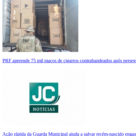
PRF apreende 75 mil maços de cigarros contrabandeados após perse
Ação rápida da Guarda Municipal ajuda a salvar recém-nascido enga