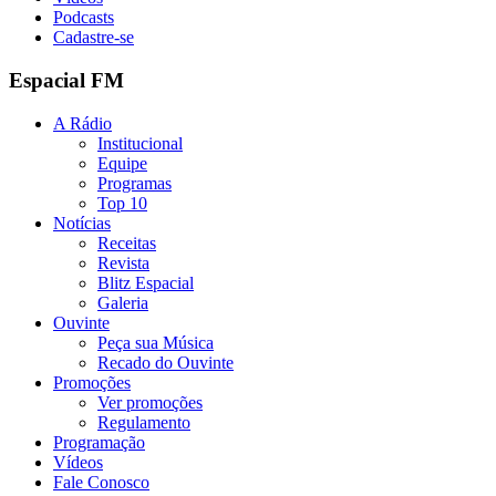
Podcasts
Cadastre-se
Espacial FM
A Rádio
Institucional
Equipe
Programas
Top 10
Notícias
Receitas
Revista
Blitz Espacial
Galeria
Ouvinte
Peça sua Música
Recado do Ouvinte
Promoções
Ver promoções
Regulamento
Programação
Vídeos
Fale Conosco