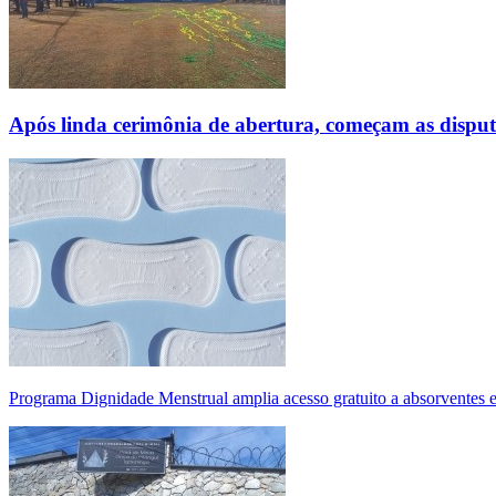
Após linda cerimônia de abertura, começam as disp
Programa Dignidade Menstrual amplia acesso gratuito a absorventes 