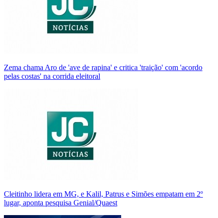
Zema chama Aro de 'ave de rapina' e critica 'traição' com 'acordo
pelas costas' na corrida eleitoral
Cleitinho lidera em MG, e Kalil, Patrus e Simões empatam em 2º
lugar, aponta pesquisa Genial/Quaest