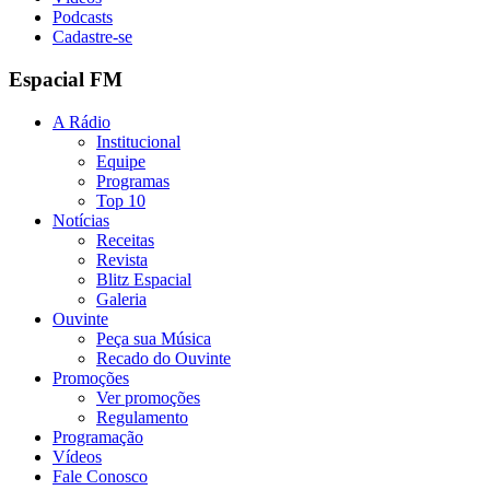
Podcasts
Cadastre-se
Espacial FM
A Rádio
Institucional
Equipe
Programas
Top 10
Notícias
Receitas
Revista
Blitz Espacial
Galeria
Ouvinte
Peça sua Música
Recado do Ouvinte
Promoções
Ver promoções
Regulamento
Programação
Vídeos
Fale Conosco