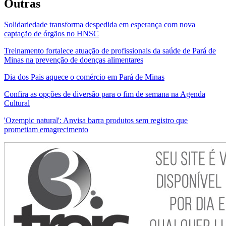
Outras
Solidariedade transforma despedida em esperança com nova
captação de órgãos no HNSC
Treinamento fortalece atuação de profissionais da saúde de Pará de
Minas na prevenção de doenças alimentares
Dia dos Pais aquece o comércio em Pará de Minas
Confira as opções de diversão para o fim de semana na Agenda
Cultural
'Ozempic natural': Anvisa barra produtos sem registro que
prometiam emagrecimento