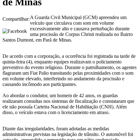
de Minas
A Guarda Civil Municipal (GCM) apreendeu um
Compartilhar:
veículo que circulava com som em volume
excessivamente alto e causava perturbação durante
uma procissão de Corpus Christi realizada no Bairro
Santos Dumont, em Pará de Minas.
De acordo com a corporação, a ocorrência foi registrada na tarde de
quinta-feira (4), enquanto equipes realizavam o policiamento
preventivo do evento religioso. Durante o patrulhamento, os agentes
flagraram um Fiat Palio transitando pelas proximidades com o som
em volume elevado, interferindo no andamento da procissão e
causando incômodo aos participantes.
Ao abordar o condutor, um homem de 42 anos, os guardas
realizaram consultas nos sistemas de fiscalização e constataram que
ele não possuía Carteira Nacional de Habilitação (CNH). Além
disso, o veículo estava com o licenciamento em atraso.
Diante das irregularidades, foram adotadas as medidas
administrativas previstas na legislação de trânsito. O automóvel foi
autuado, apreendido e removido para um pátio credenciado.