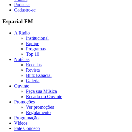
Podcasts
Cadastre-se
Espacial FM
A Rádio
Institucional
Equipe
Programas
Top 10
Notícias
Receitas
Revista
Blitz Espacial
Galeria
Ouvinte
Peça sua Música
Recado do Ouvinte
Promoções
Ver promoções
Regulamento
Programação
Vídeos
Fale Conosco