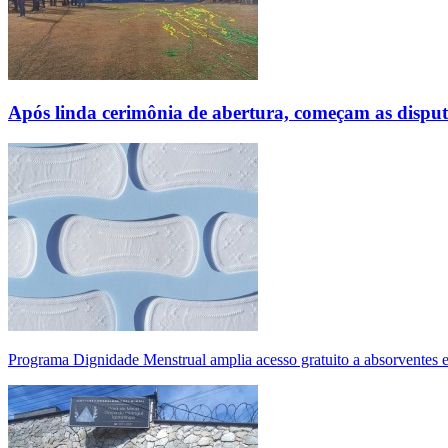
Após linda cerimônia de abertura, começam as disp
Programa Dignidade Menstrual amplia acesso gratuito a absorventes 