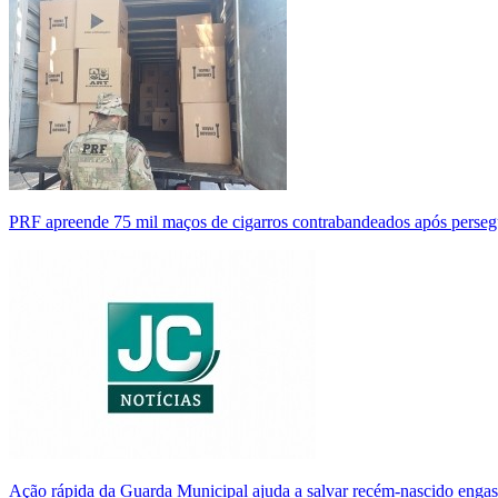
PRF apreende 75 mil maços de cigarros contrabandeados após perse
Ação rápida da Guarda Municipal ajuda a salvar recém-nascido enga