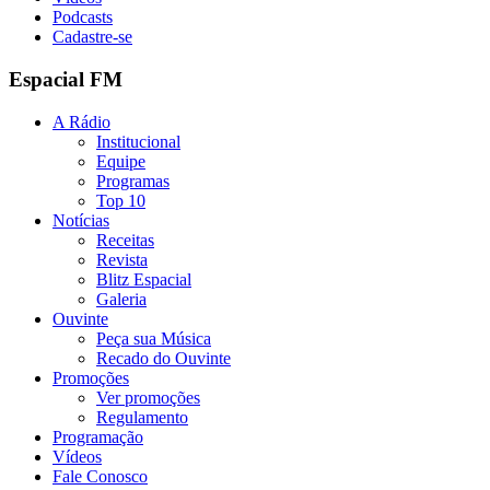
Podcasts
Cadastre-se
Espacial FM
A Rádio
Institucional
Equipe
Programas
Top 10
Notícias
Receitas
Revista
Blitz Espacial
Galeria
Ouvinte
Peça sua Música
Recado do Ouvinte
Promoções
Ver promoções
Regulamento
Programação
Vídeos
Fale Conosco