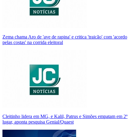
Zema chama Aro de 'ave de rapina' e critica 'traição' com 'acordo
pelas costas' na corrida eleitoral
Cleitinho lidera em MG, e Kalil, Patrus e Simões empatam em 2º
lugar, aponta pesquisa Genial/Quaest