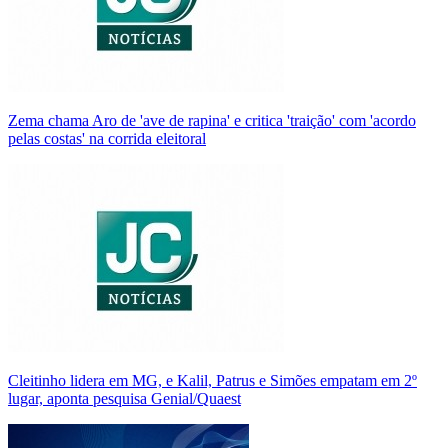
Zema chama Aro de 'ave de rapina' e critica 'traição' com 'acordo
pelas costas' na corrida eleitoral
Cleitinho lidera em MG, e Kalil, Patrus e Simões empatam em 2º
lugar, aponta pesquisa Genial/Quaest