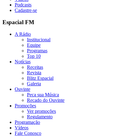
Podcasts
Cadastre-se
Espacial FM
A Rádio
Institucional
Equipe
Programas
Top 10
Notícias
Receitas
Revista
Blitz Espacial
Galeria
Ouvinte
Peça sua Música
Recado do Ouvinte
Promoções
Ver promoções
Regulamento
Programação
Vídeos
Fale Conosco