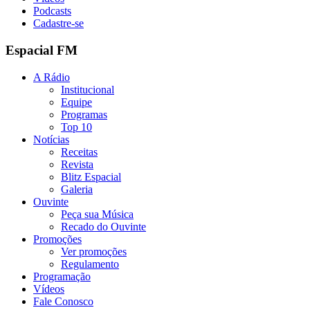
Podcasts
Cadastre-se
Espacial FM
A Rádio
Institucional
Equipe
Programas
Top 10
Notícias
Receitas
Revista
Blitz Espacial
Galeria
Ouvinte
Peça sua Música
Recado do Ouvinte
Promoções
Ver promoções
Regulamento
Programação
Vídeos
Fale Conosco