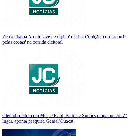
Zema chama Aro de 'ave de rapina' e critica 'traição' com 'acordo
pelas costas' na corrida eleitoral
Cleitinho lidera em MG, e Kalil, Patrus e Simões empatam em 2º
lugar, aponta pesquisa Genial/Quaest