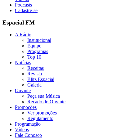
Podcasts
Cadastre-se
Espacial FM
A Rádio
Institucional
Equipe
Programas
Top 10
Notícias
Receitas
Revista
Blitz Espacial
Galeria
Ouvinte
Peça sua Música
Recado do Ouvinte
Promoções
Ver promoções
Regulamento
Programação
Vídeos
Fale Conosco