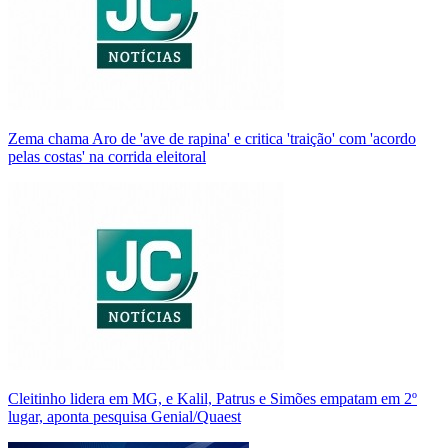
Zema chama Aro de 'ave de rapina' e critica 'traição' com 'acordo
pelas costas' na corrida eleitoral
Cleitinho lidera em MG, e Kalil, Patrus e Simões empatam em 2º
lugar, aponta pesquisa Genial/Quaest