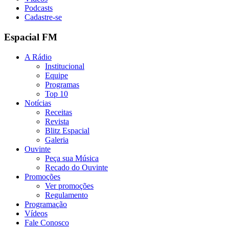
Podcasts
Cadastre-se
Espacial FM
A Rádio
Institucional
Equipe
Programas
Top 10
Notícias
Receitas
Revista
Blitz Espacial
Galeria
Ouvinte
Peça sua Música
Recado do Ouvinte
Promoções
Ver promoções
Regulamento
Programação
Vídeos
Fale Conosco