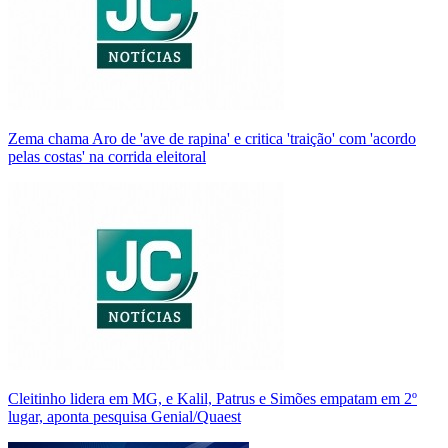
Zema chama Aro de 'ave de rapina' e critica 'traição' com 'acordo
pelas costas' na corrida eleitoral
Cleitinho lidera em MG, e Kalil, Patrus e Simões empatam em 2º
lugar, aponta pesquisa Genial/Quaest