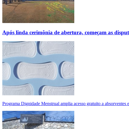
Após linda cerimônia de abertura, começam as disp
Programa Dignidade Menstrual amplia acesso gratuito a absorventes 