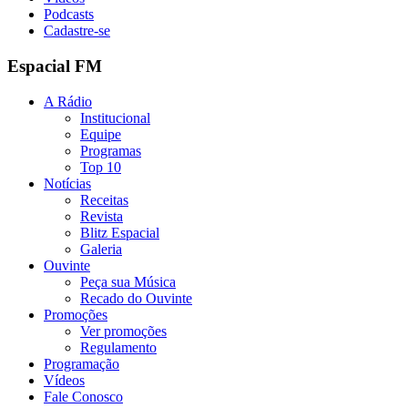
Podcasts
Cadastre-se
Espacial FM
A Rádio
Institucional
Equipe
Programas
Top 10
Notícias
Receitas
Revista
Blitz Espacial
Galeria
Ouvinte
Peça sua Música
Recado do Ouvinte
Promoções
Ver promoções
Regulamento
Programação
Vídeos
Fale Conosco