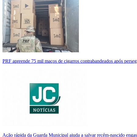
PRF apreende 75 mil maços de cigarros contrabandeados após perse
Ação rápida da Guarda Municipal ajuda a salvar recém-nascido enga