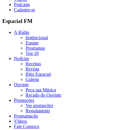
Podcasts
Cadastre-se
Espacial FM
A Rádio
Institucional
Equipe
Programas
Top 10
Notícias
Receitas
Revista
Blitz Espacial
Galeria
Ouvinte
Peça sua Música
Recado do Ouvinte
Promoções
Ver promoções
Regulamento
Programação
Vídeos
Fale Conosco