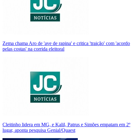
Zema chama Aro de 'ave de rapina' e critica 'traição' com 'acordo
pelas costas' na corrida eleitoral
Cleitinho lidera em MG, e Kalil, Patrus e Simões empatam em 2º
lugar, aponta pesquisa Genial/Quaest