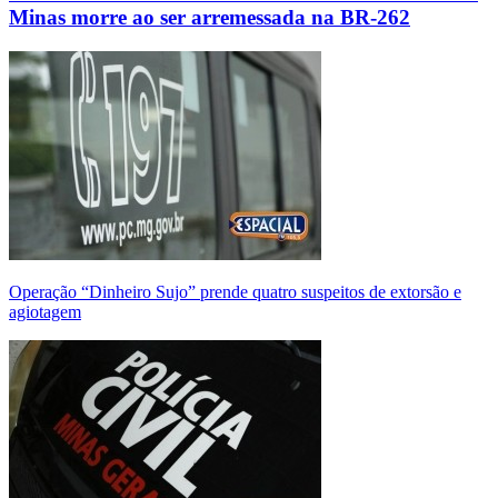
Minas morre ao ser arremessada na BR-262
Operação “Dinheiro Sujo” prende quatro suspeitos de extorsão e
agiotagem