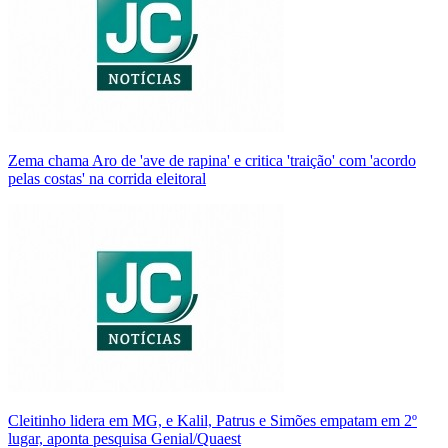
Zema chama Aro de 'ave de rapina' e critica 'traição' com 'acordo
pelas costas' na corrida eleitoral
Cleitinho lidera em MG, e Kalil, Patrus e Simões empatam em 2º
lugar, aponta pesquisa Genial/Quaest