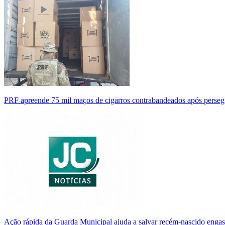
PRF apreende 75 mil maços de cigarros contrabandeados após perse
Ação rápida da Guarda Municipal ajuda a salvar recém-nascido enga