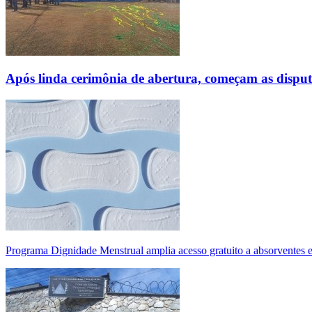
Após linda cerimônia de abertura, começam as disp
Programa Dignidade Menstrual amplia acesso gratuito a absorventes 