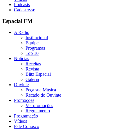
Podcasts
Cadastre-se
Espacial FM
A Rádio
Institucional
Equipe
Programas
Top 10
Notícias
Receitas
Revista
Blitz Espacial
Galeria
Ouvinte
Peça sua Música
Recado do Ouvinte
Promoções
Ver promoções
Regulamento
Programação
Vídeos
Fale Conosco