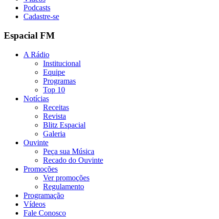
Podcasts
Cadastre-se
Espacial FM
A Rádio
Institucional
Equipe
Programas
Top 10
Notícias
Receitas
Revista
Blitz Espacial
Galeria
Ouvinte
Peça sua Música
Recado do Ouvinte
Promoções
Ver promoções
Regulamento
Programação
Vídeos
Fale Conosco