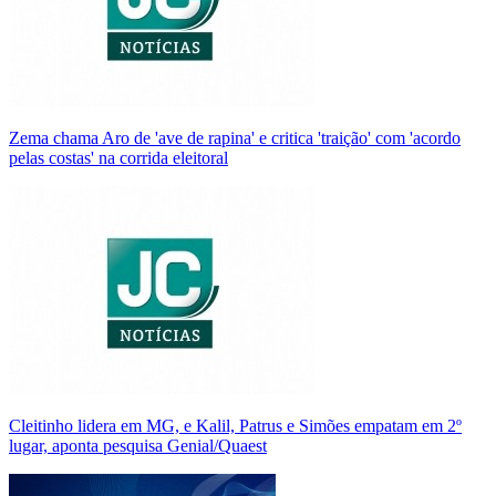
Zema chama Aro de 'ave de rapina' e critica 'traição' com 'acordo
pelas costas' na corrida eleitoral
Cleitinho lidera em MG, e Kalil, Patrus e Simões empatam em 2º
lugar, aponta pesquisa Genial/Quaest