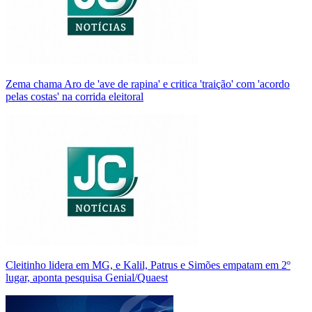
Zema chama Aro de 'ave de rapina' e critica 'traição' com 'acordo
pelas costas' na corrida eleitoral
Cleitinho lidera em MG, e Kalil, Patrus e Simões empatam em 2º
lugar, aponta pesquisa Genial/Quaest