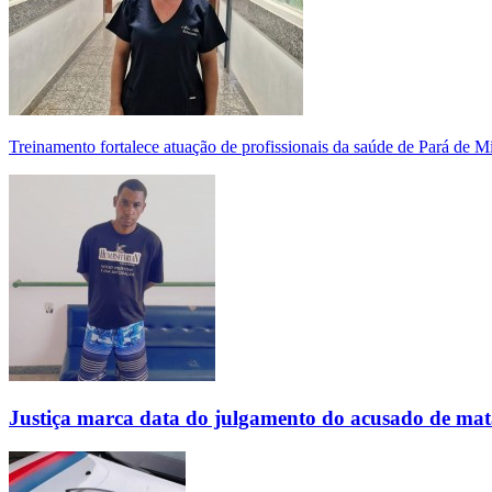
Treinamento fortalece atuação de profissionais da saúde de Pará de 
Justiça marca data do julgamento do acusado de mat