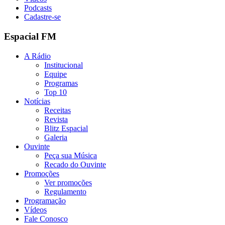
Podcasts
Cadastre-se
Espacial FM
A Rádio
Institucional
Equipe
Programas
Top 10
Notícias
Receitas
Revista
Blitz Espacial
Galeria
Ouvinte
Peça sua Música
Recado do Ouvinte
Promoções
Ver promoções
Regulamento
Programação
Vídeos
Fale Conosco