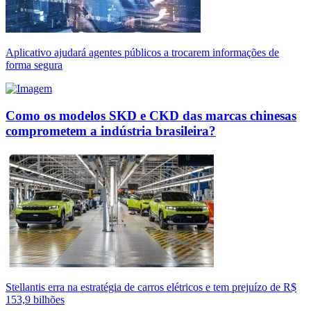
Aplicativo ajudará agentes públicos a trocarem informações de
forma segura
Como os modelos SKD e CKD das marcas chinesas
comprometem a indústria brasileira?
Stellantis erra na estratégia de carros elétricos e tem prejuízo de R$
153,9 bilhões