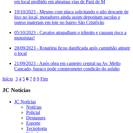
em local proibido em algumas vias de Pará de M
19/10/2023
- Mesmo com placa solicitando o não descarte de
lixo no local, moradores ainda assim depositam sacolas e
outros materiais em lote no bairro São Cristóvão
05/10/2023
- Cavalos atrapalham o trânsito e causam risco a
motoristas!
28/09/2023
- Rotatória ficou danificada após caminhão atingir
o local
21/09/2023
- Após obra em canteiro central na Av. Mello
Cançado, buraco pode comprometer condição do asfalto
Início
3
4
5
6
7
8
9
Fim
JC Notícias
JC Notícias
Notícias
Policial
Destaques
Esporte
Tecnologia