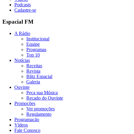
Podcasts
Cadastre-se
Espacial FM
A Rádio
Institucional
Equipe
Programas
Top 10
Notícias
Receitas
Revista
Blitz Espacial
Galeria
Ouvinte
Peça sua Música
Recado do Ouvinte
Promoções
Ver promoções
Regulamento
Programação
Vídeos
Fale Conosco