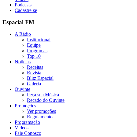
Podcasts
Cadastre-se
Espacial FM
A Rádio
Institucional
Equipe
Programas
Top 10
Notícias
Receitas
Revista
Blitz Espacial
Galeria
Ouvinte
Peça sua Música
Recado do Ouvinte
Promoções
Ver promoções
Regulamento
Programação
Vídeos
Fale Conosco