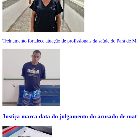
Treinamento fortalece atuação de profissionais da saúde de Pará de 
Justiça marca data do julgamento do acusado de mat