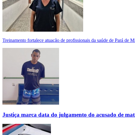
Treinamento fortalece atuação de profissionais da saúde de Pará de 
Justiça marca data do julgamento do acusado de mat