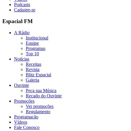
Podcasts
Cadastre-se
Espacial FM
A Rádio
Institucional
Equipe
Programas
Top 10
Notícias
Receitas
Revista
Blitz Espacial
Galeria
Ouvinte
Peça sua Música
Recado do Ouvinte
Promoções
Ver promoções
Regulamento
Programação
Vídeos
Fale Conosco