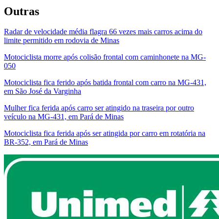
Outras
Radar de velocidade média flagra 66 vezes mais carros acima do
limite permitido em rodovia de Minas
Motociclista morre após colisão frontal com caminhonete na MG-
050
Motociclista fica ferido após batida frontal com carro na MG-431,
em São José da Varginha
Mulher fica ferida após carro ser atingido na traseira por outro
veículo na MG-431, em Pará de Minas
Motociclista fica ferida após ser atingida por carro em rotatória na
BR-352, em Pará de Minas