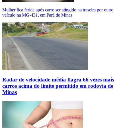
Mulher fica ferida após carro ser atingido na traseira por outro
veículo na MG-431, em Pará de Minas
Radar de velocidade média flagra 66 vezes mais
carros acima do limite permitido em rodovia de
Minas