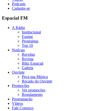
Podcasts
Cadastre-se
Espacial FM
A Rádio
Institucional
Equipe
Programas
Top 10
Notícias
Receitas
Revista
Blitz Espacial
Galeria
Ouvinte
Peça sua Música
Recado do Ouvinte
Promoções
Ver promoções
Regulamento
Programação
Vídeos
Fale Conosco