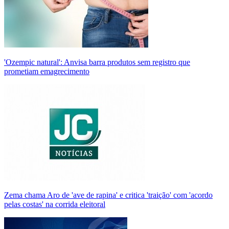
'Ozempic natural': Anvisa barra produtos sem registro que
prometiam emagrecimento
Zema chama Aro de 'ave de rapina' e critica 'traição' com 'acordo
pelas costas' na corrida eleitoral